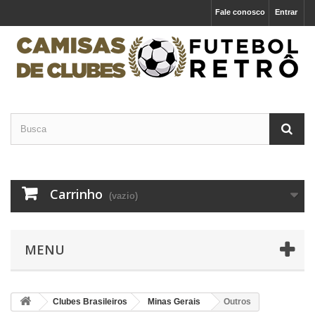
Fale conosco
Entrar
Carrinho
(vazio)
MENU
Clubes Brasileiros
Minas Gerais
Outros