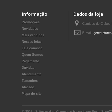
Informação
Dados da loja
Promoções
Camisas de Clubes F
Novidades
E-mail:
gerentefuteb
Mais vendidos
Nossas lojas
Fale conosco
Quem Somos
Pagamento
Dúvidas
Atendimento
Tamanhos
Atacado
Mapa do site
© 2026 - Software de e-Commerce baseado em PrestaShop™