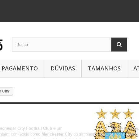
PAGAMENTO
DÚVIDAS
TAMANHOS
A
 City
Manchester City
nchester City Football Club
é um
clube de futebol inglês
com sede na cida
mbém conhecido como
Manchester City
ou simplesmente
City
. Considerado