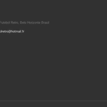
utebol Retro, Belo Horizonte Brasil
olretro@hotmail.fr