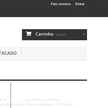
Fale conosco
Entrar
Carrinho
(vazio)
TACADO
de de
Manchester
, que disputa atualmente a
Premier League
.
 um dos principais clubes da atualidade. É a base do
City