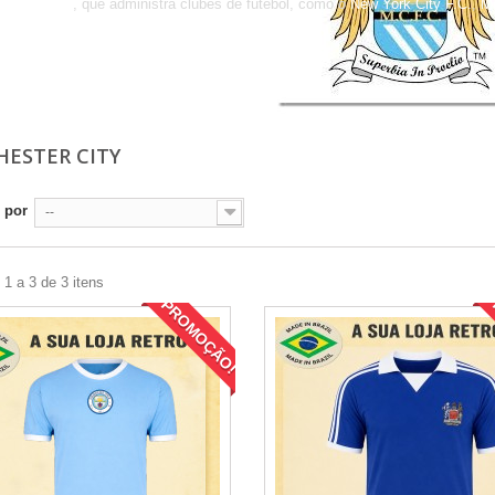
tball Group
, que administra clubes de futebol, como o
New York City F.C.
,
Me
is
ESTER CITY
 por
--
1 a 3 de 3 itens
PROMOÇÃO!