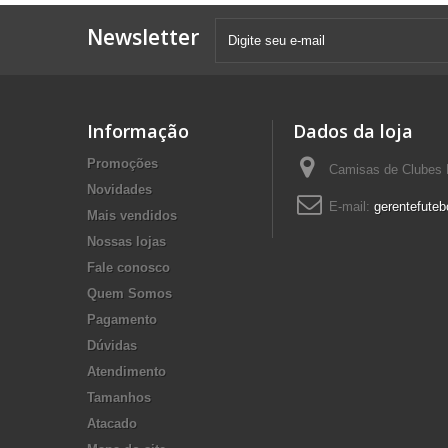
Newsletter
Informação
Dados da loja
Promoções
Camisas de Clubes F
Novidades
E-mail:
gerentefuteb
Mais vendidos
Nossas lojas
Fale conosco
Quem Somos
Pagamento
Dúvidas
Atendimento
Tamanhos
Atacado