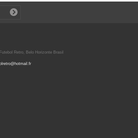
utebol Retro, Belo Horizonte Brasil
olretro@hotmail.fr