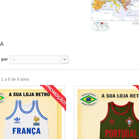
PA
 por
--
1 a 6 de 6 itens
PROMOÇÃO!