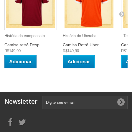
História do campeonato...
História do Uberaba...
- Teci
Camisa retrô Desp...
Camisa Retrô Uber...
Camis
R$149,90
R$149,90
R$139
Adicionar
Adicionar
Ad
Newsletter