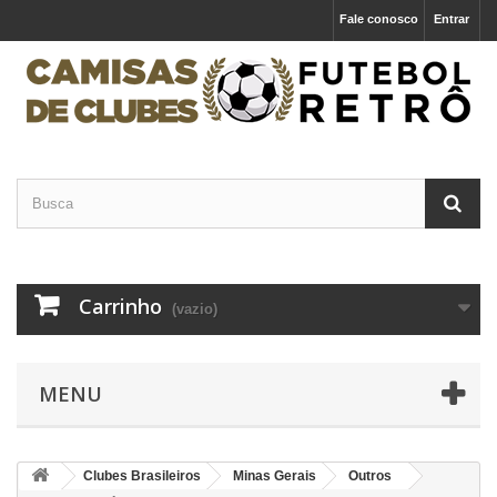
Fale conosco
Entrar
Carrinho
(vazio)
MENU
Clubes Brasileiros
Minas Gerais
Outros