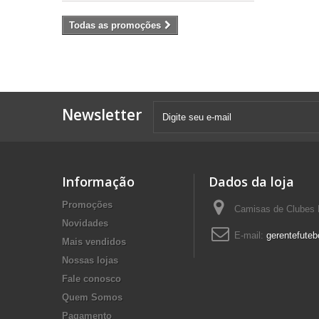
Todas as promoções
Newsletter
Informação
Dados da loja
Promoções
Camisas de Clubes F
Novidades
E-mail:
gerentefuteb
Mais vendidos
Nossas lojas
Fale conosco
Quem Somos
Pagamento