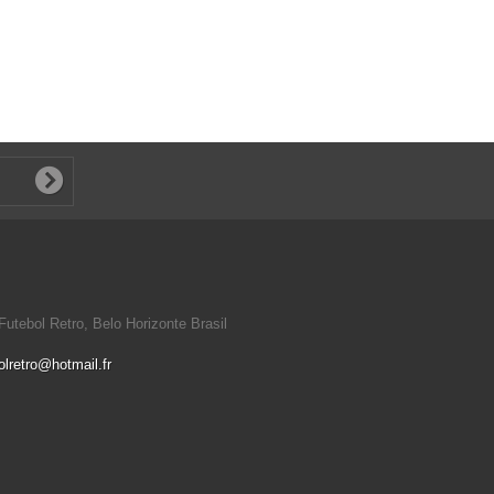
utebol Retro, Belo Horizonte Brasil
olretro@hotmail.fr