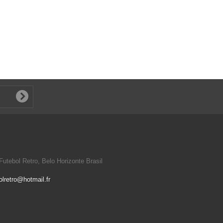
utebol Retro, Belo Horizonte Brasil
olretro@hotmail.fr