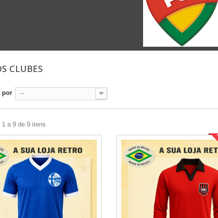
OS CLUBES
 por
--
1 a 9 de 9 itens