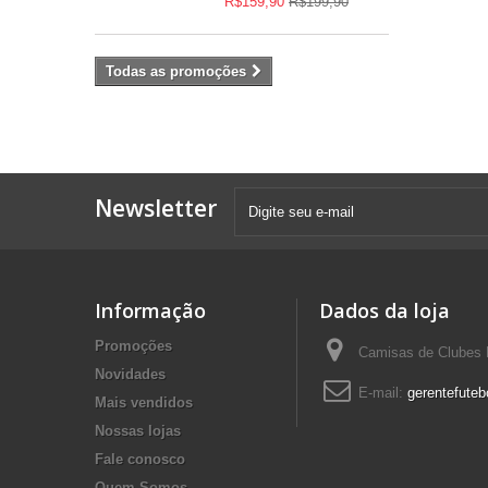
R$159,90
R$199,90
Todas as promoções
Newsletter
Informação
Dados da loja
Promoções
Camisas de Clubes F
Novidades
E-mail:
gerentefuteb
Mais vendidos
Nossas lojas
Fale conosco
Quem Somos