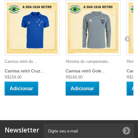
Camisa retrô do...
História do campeonato...
Histór
Camisa retrô Cruz...
Camisa retrô Gole...
Camis
R$159,90
R$169,90
R$159
Adicionar
Adicionar
Ad
Newsletter