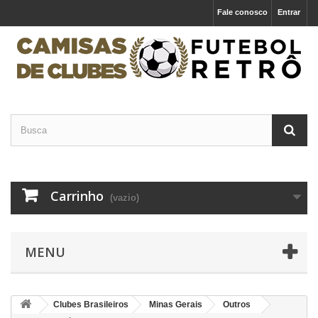
Fale conosco
Entrar
Carrinho
(vazio)
MENU
Clubes Brasileiros
Minas Gerais
Outros