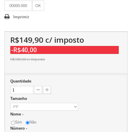
OK
Imprimir
R$149,90
c/ imposto
-R$40,00
R$189,90
c/ imposto
Quantidade
Tamanho
Nome -
Sim
Não
Número -