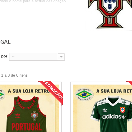
ado o nome para a actual designação.
UGAL
 por
--
1 a 8 de 8 itens
PROMOÇÃO!