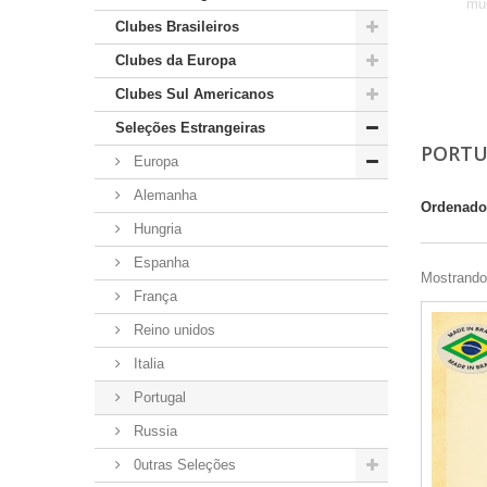
mud
Clubes Brasileiros
Clubes da Europa
Clubes Sul Americanos
Seleções Estrangeiras
PORT
Europa
Alemanha
Ordenado
Hungria
Espanha
Mostrando 
França
Reino unidos
Italia
Portugal
Russia
0utras Seleções