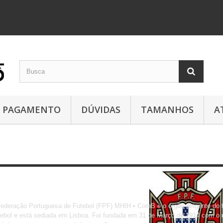
PAGAMENTO
DÚVIDAS
TAMANHOS
A
Portugal
ederação Portuguesa de Futebol (FPF) MHIH • ComB é o órgão dirigente do f
ebol e está sediada em Lisboa. Foi fundada em 31 de Março de 1914 com o 