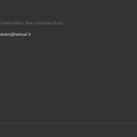
utebol Retro, Belo Horizonte Brasil
olretro@hotmail.fr