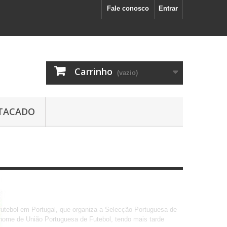
Fale conosco
Entrar
Carrinho
(vazio)
TACADO
utebol em Portugal, que organiza a Selecção Portuguesa de
nome de União Portuguesa de Futebol, tendo mais tarde