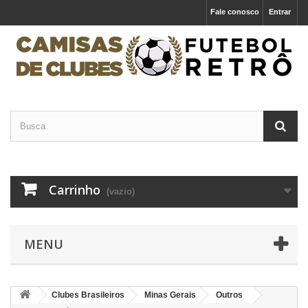
Fale conosco
Entrar
Carrinho
(vazio)
MENU
Clubes Brasileiros
Minas Gerais
Outros