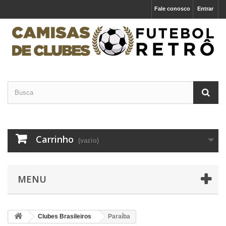
Fale conosco
Entrar
Carrinho
(vazio)
MENU
Clubes Brasileiros
Paraíba