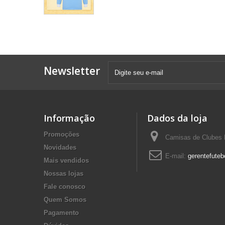
Newsletter
Informação
Dados da loja
Promoções
Camisas de Clubes F
Novidades
E-mail:
gerentefuteb
Mais vendidos
Nossas lojas
Fale conosco
Quem Somos
Pagamento