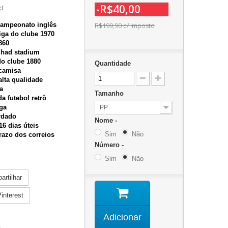
-R$40,00
ct
campeonato inglês
R$199,90
c/ imposto
iga do clube 1970
860
ihad stadium
do clube 1880
Quantidade
 camisa
alta qualidade
a
Tamanho
a futebol retrô
ga
PP
rdado
Nome -
6 dias úteis
Sim
Não
razo dos correios
Número -
Sim
Não
rtilhar
interest
Adicionar