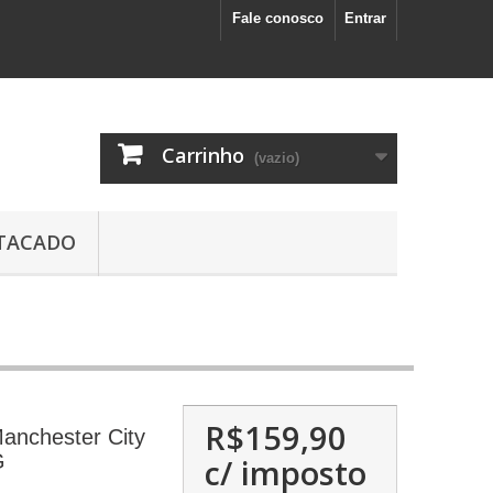
Fale conosco
Entrar
Carrinho
(vazio)
TACADO
R$159,90
anchester City
G
c/ imposto