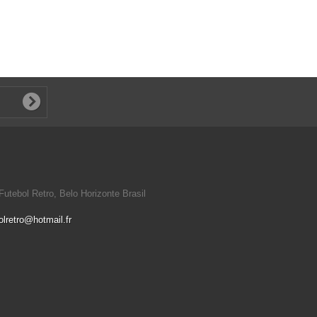
utebol Retro, Belo Horizonte Brasil
olretro@hotmail.fr