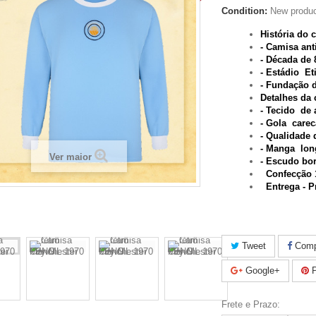
Condition:
New produ
História do 
- Camisa ant
- Década de 
- Estádio Et
- Fundação 
Detalhes da
-
T
ecido de 
- Gola carec
- Qualidade d
- Manga lon
Ver maior
- Escudo bo
Confecção 1
Entrega - P
Tweet
Compa
Google+
P
Frete e Prazo: