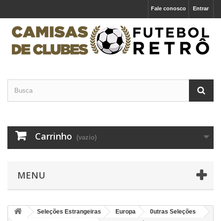
Fale conosco
Entrar
Carrinho
(vazio)
MENU
Seleções Estrangeiras
Europa
0utras Seleções