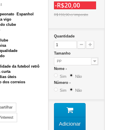
-R$20,00
ct
mpeonato Espanhol
R$159,90
c/ imposto
ta vigo
 do clube
o
Quantidade
clube
misa
 qualidade
Tamanho
ado
PP
idade da futebol retrô
Nome -
 curta
Sim
Não
dias úteis
zo dos correios
Número -
Sim
Não
rtilhar
interest
Adicionar