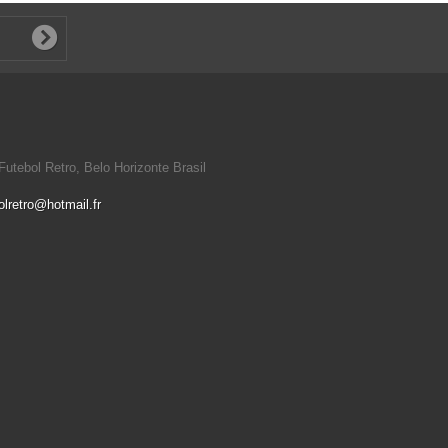
utebol Retro, Belo Horizonte Brasil
olretro@hotmail.fr