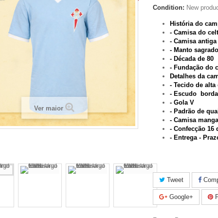
Condition:
New produ
História do ca
- Camisa do cel
- Camisa antiga
- Manto sagrad
- Década de 80
- Fundação do 
Detalhes da ca
- Tecido de alta
- Escudo bord
- Gola V
Ver maior
- Padrão de qual
- Camisa manga
- Confecção 16 
- Entrega - Pra
Tweet
Compa
Google+
P