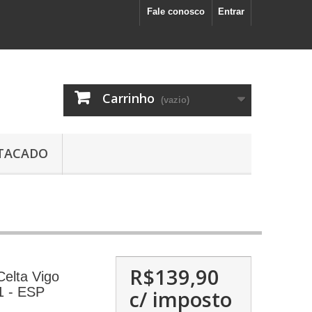
Fale conosco
Entrar
Carrinho
(vazio)
TACADO
R$139,90
elta Vigo
81 - ESP
c/ imposto