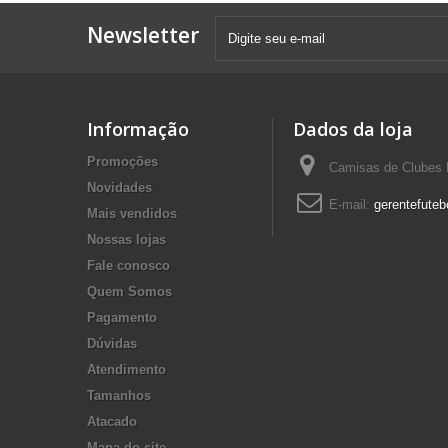
Newsletter
Informação
Dados da loja
Promoções
Camisas de Clubes F
Novidades
E-mail:
gerentefuteb
Mais vendidos
Nossas lojas
Fale conosco
Quem Somos
Pagamento
Dúvidas
Atendimento
Tamanhos
Atacado
Mapa do site