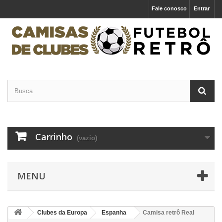
Fale conosco
Entrar
Carrinho
(vazio)
MENU
Clubes da Europa
Espanha
Camisa retrô Real