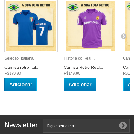
Seleção italiana...
História do Real...
Camisa
Camisa retrô Ital...
Camisa Retrô Real...
Camis
R$179,90
R$149,90
R$149
Adicionar
Adicionar
Ad
Newsletter