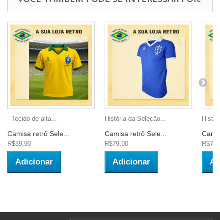
- Tecido de alta...
História da Seleção...
Histór
Camisa retrô Sele...
Camisa retrô Sele...
Camis
R$89,90
R$79,90
R$79,
Adicionar
Adicionar
Ad