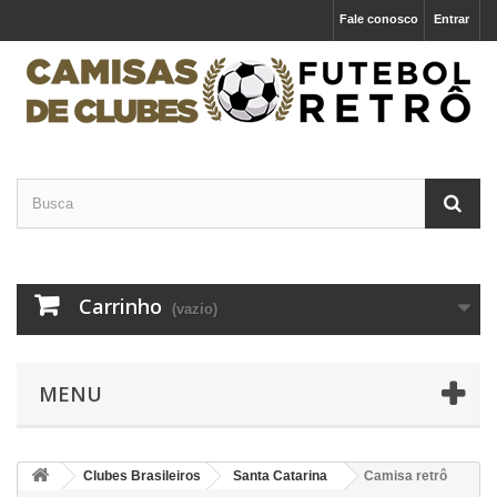
Fale conosco
Entrar
Carrinho
(vazio)
MENU
Clubes Brasileiros
Santa Catarina
Camisa retrô