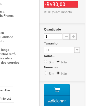
-R$30,00
ct
nça
R$189,90
c/ imposto
da França
Quantidade
isa
qualidade
ado
Tamanho
 longa
PP
tebol retrô
Nome -
ias úteis
Sim
Não
o dos correios
Número -
Sim
Não
rtilhar
interest
Adicionar