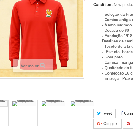
Condition:
New produ
- Seleção da Fra
- Camisa antiga 
- Manto sagrado
- Década de 80
- Fundação 1918
Detalhes da cam
- Tecido de alta 
- Escudo bord
- Gola polo
- Camisa manga
Ver maior
- Qualidade da fu
- Confecção 16 d
- Entrega - Praz
Tweet
Compa
Google+
P