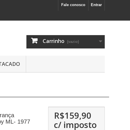
Fale conosco
Entrar
Carrinho
(vazio)
TACADO
R$159,90
França
by ML- 1977
c/ imposto