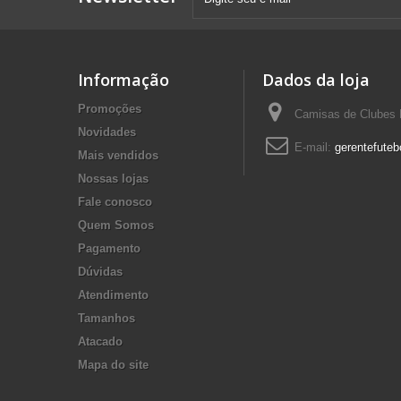
Informação
Dados da loja
Promoções
Camisas de Clubes F
Novidades
E-mail:
gerentefuteb
Mais vendidos
Nossas lojas
Fale conosco
Quem Somos
Pagamento
Dúvidas
Atendimento
Tamanhos
Atacado
Mapa do site