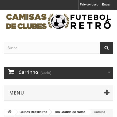
Fale conosco
Entrar
Carrinho
(vazio)
MENU
Clubes Brasileiros
Rio Grande do Norte
Camisa