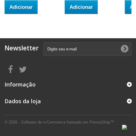
Adicionar
Adicionar
Ad
Newsletter
Informação
Dados da loja
© 2026 - Software de e-Commerce baseado em PrestaShop™