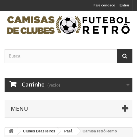
Fale conosco
Entrar
Carrinho
(vazio)
MENU
Clubes Brasileiros
Pará
Camisa retrô Remo