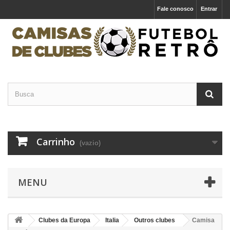
Fale conosco
Entrar
Carrinho
(vazio)
MENU
Clubes da Europa
Italia
Outros clubes
Camisa