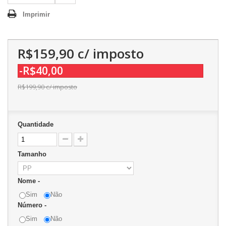
Imprimir
R$159,90
c/ imposto
-R$40,00
R$199,90
c/ imposto
Quantidade
Tamanho
Nome -
Sim
Não
Número -
Sim
Não