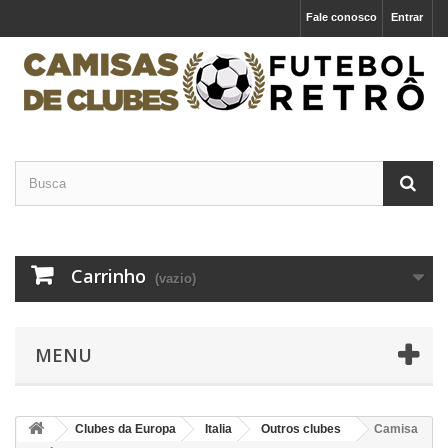
Fale conosco
Entrar
Carrinho
(vazio)
MENU
Clubes da Europa
Italia
Outros clubes
Camisa