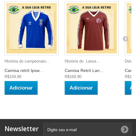
História do campeonato...
História do Lanus...
Detalh
Camisa retrô Ipsw...
Camisa Retrô Lan...
Camis
R$159,90
R$169,90
R$149
Adicionar
Adicionar
Ad
Newsletter