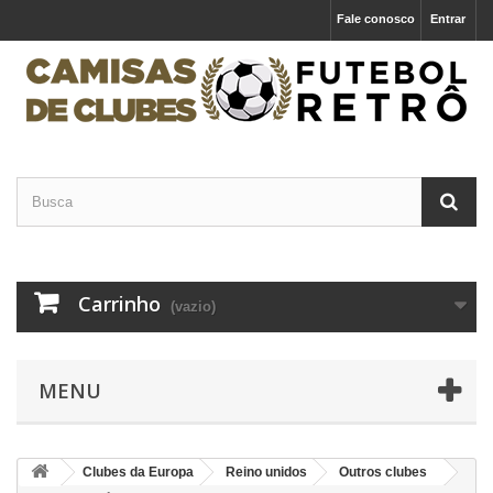
Fale conosco
Entrar
Carrinho
(vazio)
MENU
Clubes da Europa
Reino unidos
Outros clubes