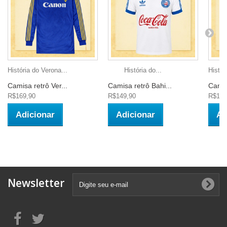
História do Verona...
História do...
Histór
Camisa retrô Ver...
Camisa retrô Bahi...
Camis
R$169,90
R$149,90
R$149
Adicionar
Adicionar
Ad
Newsletter