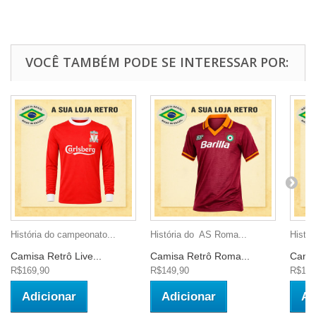
VOCÊ TAMBÉM PODE SE INTERESSAR POR:
História do campeonato...
História do AS Roma...
Histór
Camisa Retrô Live...
Camisa Retrô Roma...
Camis
R$169,90
R$149,90
R$189
Adicionar
Adicionar
Ad