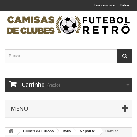
Fale conosco
Entrar
Carrinho
(vazio)
MENU
Clubes da Europa
Italia
Napoli fc
Camisa