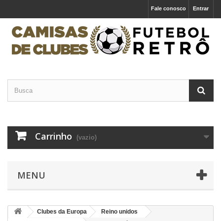
Fale conosco
Entrar
Carrinho
(vazio)
MENU
Clubes da Europa
Reino unidos