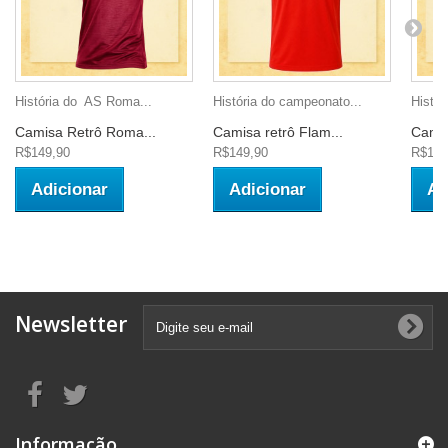
História do AS Roma...
História do campeonato...
Histór
Camisa Retrô Roma...
Camisa retrô Flam...
Camis
R$149,90
R$149,90
R$159
Adicionar
Adicionar
Ad
Newsletter
Informação