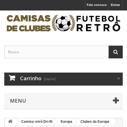
Fale conosco
Entrar
Carrinho
(vazio)
MENU
Camisa retrô Dri-fit
Europa
Clubes da Europa