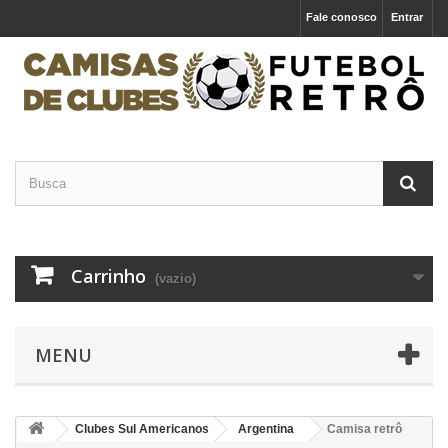
Fale conosco
Entrar
Carrinho
(vazio)
MENU
Clubes Sul Americanos
Argentina
Camisa retrô