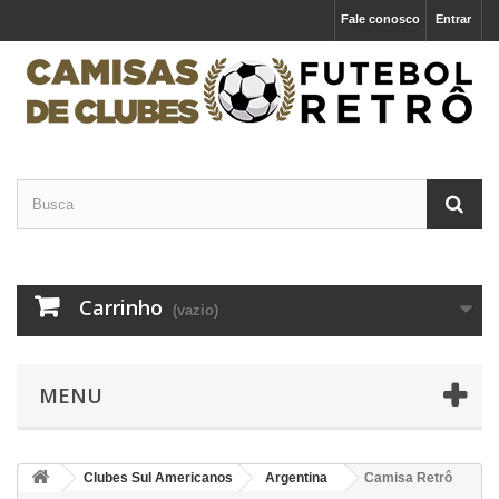
Fale conosco
Entrar
Carrinho
(vazio)
MENU
Clubes Sul Americanos
Argentina
Camisa Retrô