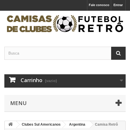
Fale conosco
Entrar
Carrinho
(vazio)
MENU
Clubes Sul Americanos
Argentina
Camisa Retrô