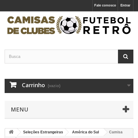
Fale conosco
Entrar
Carrinho
(vazio)
MENU
Seleções Estrangeiras
América do Sul
Camisa