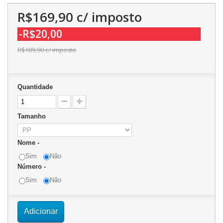
R$169,90
c/ imposto
-R$20,00
R$189,90
c/ imposto
Quantidade
Tamanho
Nome -
Sim
Não
Número -
Sim
Não
Adicionar