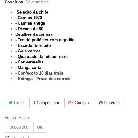
Condition:
New product
Seleção da chile
- Camisa 1970
- Camisa antiga
- Década de 80
Detalhes da camisa
- Tecido poliéster com algodão
- Escudo bordado
- Gola careca
- Qualidade da futebol retrô
- Cor vermelha
- Manga curta
-
Confecção 16 dias úteis
- Entrega - Prazo dos correio
Tweet
Compartilhar
Google+
Pinterest
Frete e Prazo:
OK