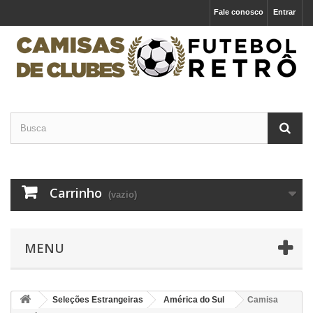
Fale conosco
Entrar
Carrinho
(vazio)
MENU
Seleções Estrangeiras
América do Sul
Camisa