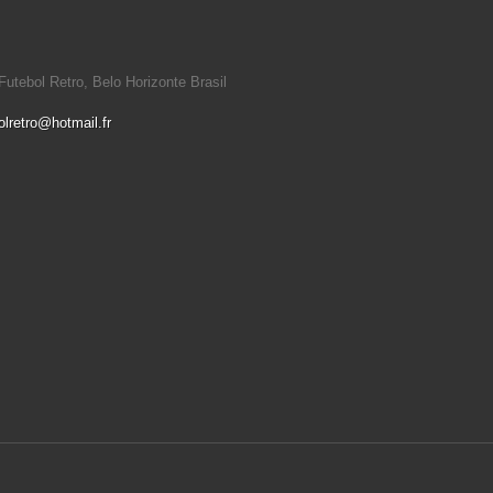
utebol Retro, Belo Horizonte Brasil
olretro@hotmail.fr