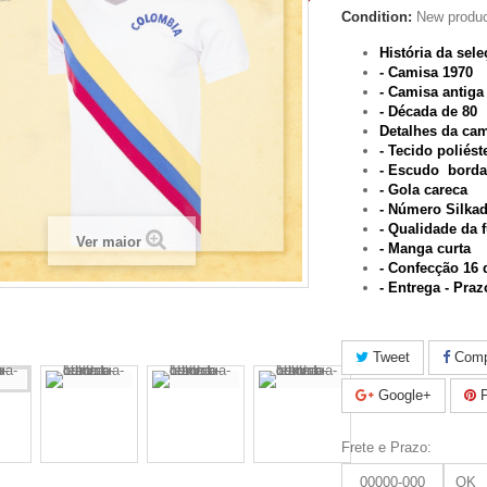
Condition:
New produ
História da sel
- Camisa 1970
- Camisa antiga
- Década de 80
Detalhes da ca
- Tecido poliés
- Escudo bord
- Gola careca
- Número Silka
- Qualidade da f
Ver maior
- Manga curta
- Confecção 16 
-
Entrega - Praz
Tweet
Compa
Google+
P
Frete e Prazo:
OK