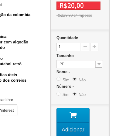
-R$20,00
ct
eção da colombia
R$229,90
c/ imposto
misa
Quantidade
ter com algodão
ado
Tamanho
do
utebol retrô
PP
Nome -
dias úteis
Sim
Não
o dos correios
Número -
Sim
Não
rtilhar
interest
Adicionar