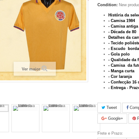
Condition:
New produ
História da sel
- Camisa 1984
- Camisa antiga
- Década de 80
Detalhes da ca
- Tecido poliés
- Escudo bord
- Gola polo
- Qualidade da f
- Camisa da fut
Ver maior
- Manga curta
- Cor laranja
- Confecção 16 
- Entrega - Pra
Tweet
Compa
Google+
P
Frete e Prazo: