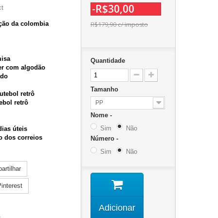
-R$30,00
ct
eção da colombia
R$179,90
c/ imposto
misa
Quantidade
ter com algodão
ado
Tamanho
utebol retrô
ebol retrô
PP
Nome -
Sim
Não
dias úteis
zo dos correios
Número -
Sim
Não
rtilhar
interest
Adicionar