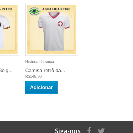
..
História da suiça...
elg...
Camisa retrô da...
R$149,90
Adicionar
Siga-nos