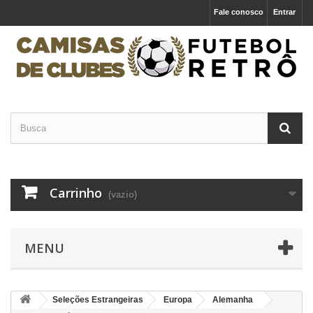
Fale conosco
Entrar
Carrinho
(vazio)
MENU
Seleções Estrangeiras
Europa
Alemanha