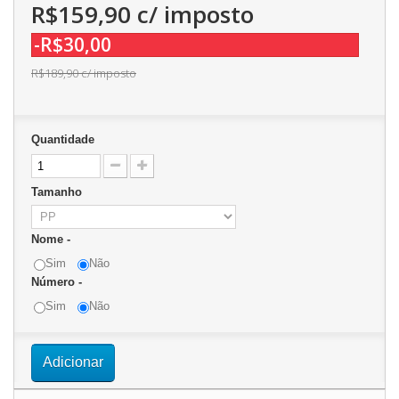
R$159,90
c/ imposto
-R$30,00
R$189,90
c/ imposto
Quantidade
Tamanho
Nome -
Sim
Não
Número -
Sim
Não
Adicionar