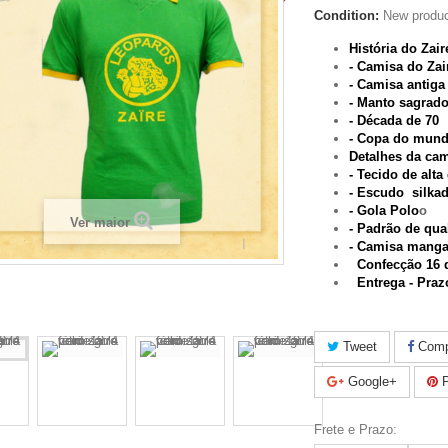
Condition:
New produ
História do Zair
- Camisa do Zai
- Camisa antiga
- Manto sagrad
- Década de 70
- Copa do mund
Detalhes da ca
- Tecido de alta
- Escudo silka
- Gola Polo
o
Ver maior
- Padrão de qual
- Camisa manga
Confecção 16 d
Entrega - Praz
Tweet
Compa
Google+
P
Frete e Prazo: