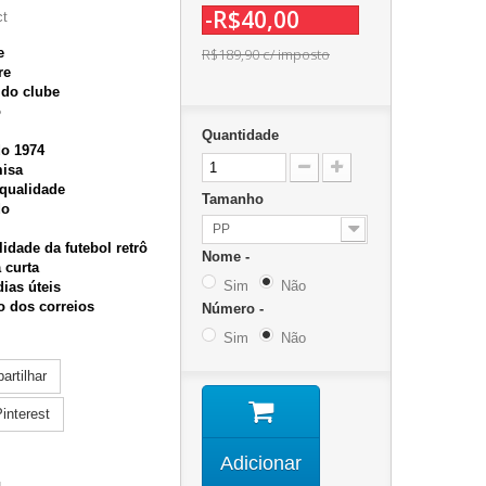
-R$40,00
ct
e
R$189,90
c/ imposto
re
 do clube
o
Quantidade
o 1974
misa
 qualidade
Tamanho
do
PP
idade da futebol retrô
Nome -
 curta
Sim
Não
ias úteis
o dos correios
Número -
Sim
Não
rtilhar
interest
Adicionar