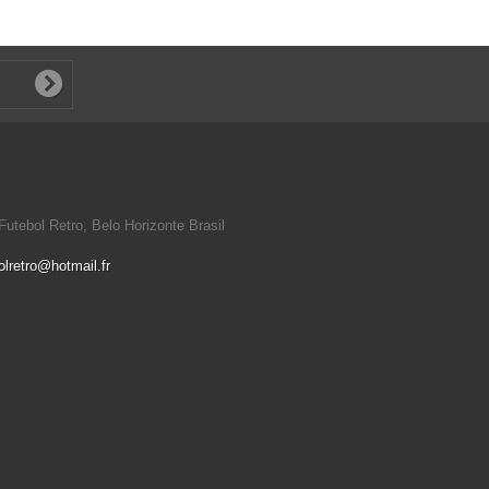
utebol Retro, Belo Horizonte Brasil
olretro@hotmail.fr