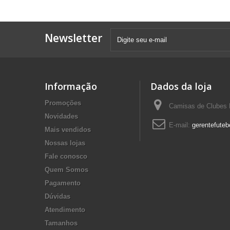
Newsletter
Informação
Dados da loja
Promoções
Camisas de Clubes F
Novidades
E-mail:
gerentefuteb
Mais vendidos
Nossas lojas
Fale conosco
Quem Somos
Pagamento
Dúvidas
Atendimento
Tamanhos