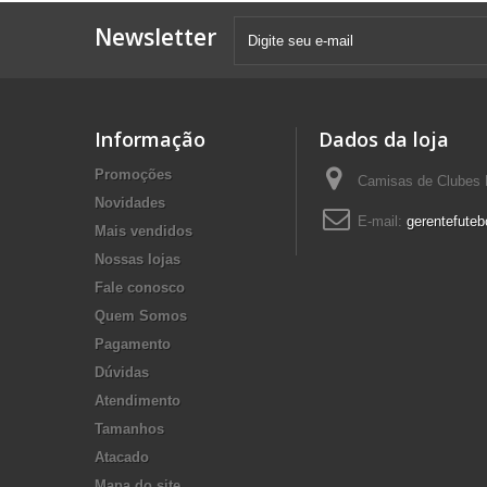
Newsletter
Informação
Dados da loja
Promoções
Camisas de Clubes F
Novidades
E-mail:
gerentefuteb
Mais vendidos
Nossas lojas
Fale conosco
Quem Somos
Pagamento
Dúvidas
Atendimento
Tamanhos
Atacado
Mapa do site