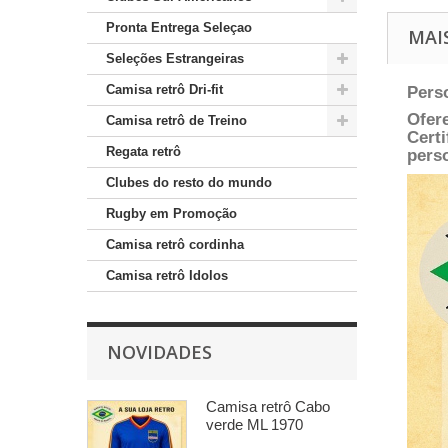
Pronta Entrega Seleçao
MAI
Seleções Estrangeiras
Camisa retrô Dri-fit
Pers
Ofer
Camisa retrô de Treino
Certi
Regata retrô
pers
Clubes do resto do mundo
Rugby em Promoção
Camisa retrô cordinha
Camisa retrô Idolos
NOVIDADES
Camisa retrô Cabo
verde ML 1970