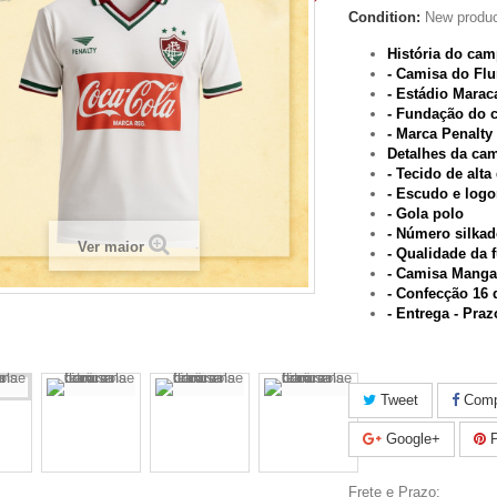
Condition:
New produ
História do ca
- Camisa do Fl
- Estádio Marac
- Fundação do 
- Marca Penalty
Detalhes da ca
- T
ecido de alta
- Escudo e log
- Gola polo
- Número silkad
Ver maior
- Qualidade da f
- Camisa
Manga
-
Confecção 16 d
- Entrega - Pra
Tweet
Compa
Google+
P
Frete e Prazo: