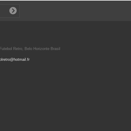
utebol Retro, Belo Horizonte Brasil
olretro@hotmail.fr