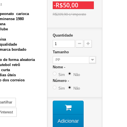
-R$50,00
ct
mpeonato carioca
R$209,90
c/ imposto
uminense 1980
ana
clube
Quantidade
misa
 qualidade
omarca bordado
Tamanho
o de forma aleatoria
PP
utebol retrô
Nome -
 curta
Sim
Não
ias úteis
zo dos correios
Número -
Sim
Não
rtilhar
interest
Adicionar