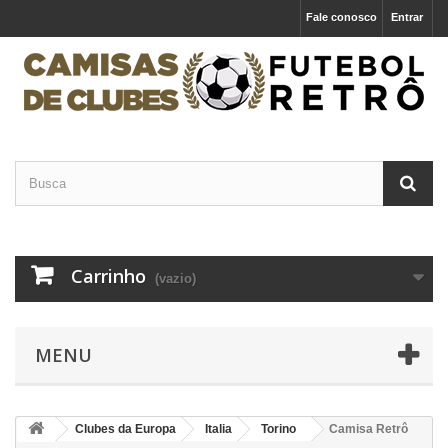
Fale conosco
Entrar
Carrinho
(vazio)
MENU
Clubes da Europa
Italia
Torino
Camisa Retrô