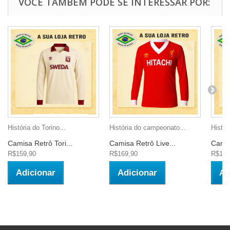
VOCÊ TAMBÉM PODE SE INTERESSAR POR:
História do Torino...
História do campeonato...
Histór
Camisa Retrô Tori...
Camisa Retrô Live...
Camis
R$159,90
R$169,90
R$149
Adicionar
Adicionar
Ad