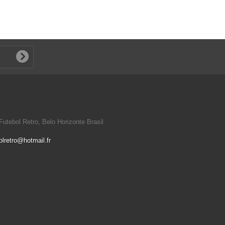
utebol Retro, Belo Horizonte Brasil
olretro@hotmail.fr