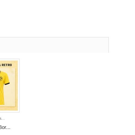
...
or...