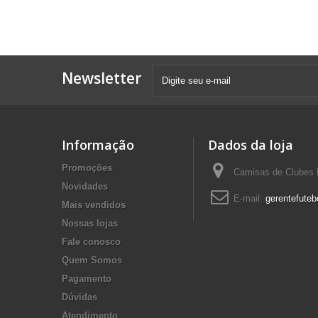
Newsletter
Informação
Dados da loja
Promoções
Camisas de Clubes F
Novidades
E-mail:
gerentefuteb
Mais vendidos
Nossas lojas
Fale conosco
Quem Somos
Pagamento
Dúvidas
Atendimento