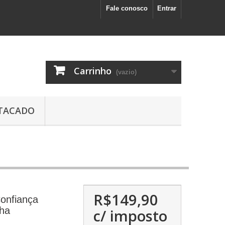
Fale conosco
Entrar
Carrinho
(vazio)
TACADO
R$149,90
onfiança
nha
c/ imposto