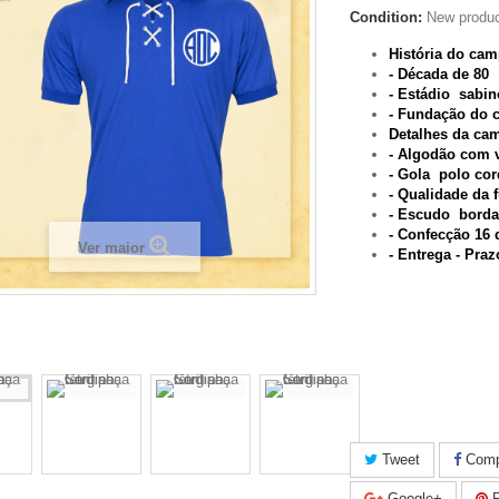
Condition:
New produ
História do ca
- Década de 80
- Estádio sabin
- Fundação do 
Detalhes da ca
- Algodão com 
- Gola polo cor
- Qualidade da f
- Escudo bord
- Confecção 16 
Ver maior
- Entrega - Pra
dão com
* Listras costura
* Escudo e logo
* Gola em V .
* Qualidade futeb
Tweet
Compa
Google+
P