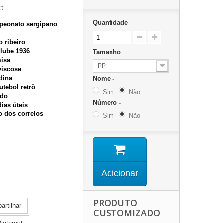
ct
Quantidade
mpeonato sergipano
o ribeiro
clube 1936
Tamanho
misa
PP
viscose
dina
Nome -
utebol retrô
Sim
Não
ado
Número -
dias úteis
zo dos correios
Sim
Não
das .
marca Bordado.
Adicionar
ol retrô
PRODUTO
rtilhar
CUSTOMIZADO
interest