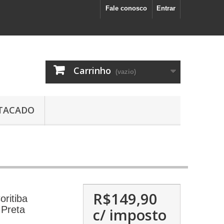
Fale conosco
Entrar
Carrinho
(vazio)
TACADO
R$149,90
oritiba
Preta
c/ imposto