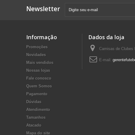
Newsletter
Informação
Dados da loja
Promoções
Camisas de Clubes F
Novidades
E-mail:
gerentefuteb
Mais vendidos
Nossas lojas
Fale conosco
Quem Somos
Pagamento
Dúvidas
Atendimento
Tamanhos
Atacado
Mapa do site