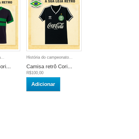
...
História do campeonato...
ri...
Camisa retrô Cori...
R$100,00
Adicionar