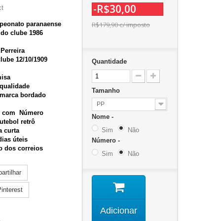
-R$30,00
ct
mpeonato paranaense
R$179,90
c/ imposto
 do clube 1986
 Perreira
lube 12/10/1909
Quantidade
misa
 qualidade
Tamanho
omarca bordado
PP
em com
Número
Nome -
utebol retrô
Sim
Não
 curta
dias úteis
Número -
o dos correios
Sim
Não
rtilhar
interest
Adicionar