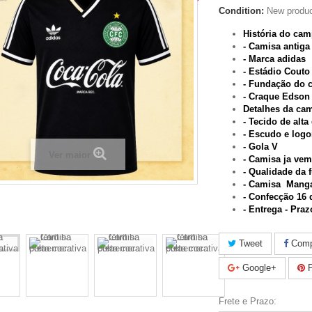
Condition:
New produ
História do ca
- Camisa antiga
- Marca adidas
- Estádio Couto
- Fundação do c
- Craque Edson
Detalhes da ca
- Tecido de alta
- Escudo e log
- Gola V
Ver maior
-
Camisa ja v
- Qualidade da f
- Camisa
Manga
- Confecção 16 
-
Entrega - Praz
Tweet
Compa
Google+
P
Frete e Prazo: