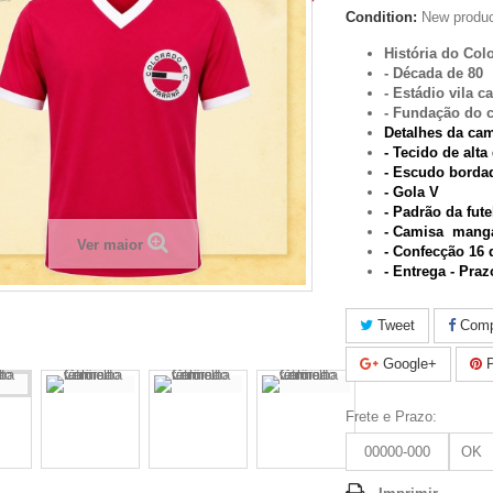
Condition:
New produ
História do Col
- Década de 80
- Estádio vila 
- Fundação do 
Detalhes da ca
- Tecido de alta
- Escudo borda
- Gola V
- Padrão da fute
- Camisa mang
Ver maior
-
Confecção 16 d
- Entrega - Pra
Tweet
Compa
Google+
P
Frete e Prazo:
OK