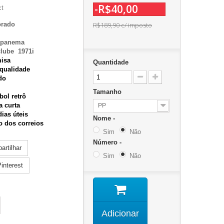
-R$40,00
ct
orado
R$189,90
c/ imposto
capanema
clube 1971i
misa
Quantidade
 qualidade
do
Tamanho
bol retrô
a
curta
PP
ias úteis
Nome -
zo dos correios
Sim
Não
Número -
rtilhar
Sim
Não
interest
Adicionar