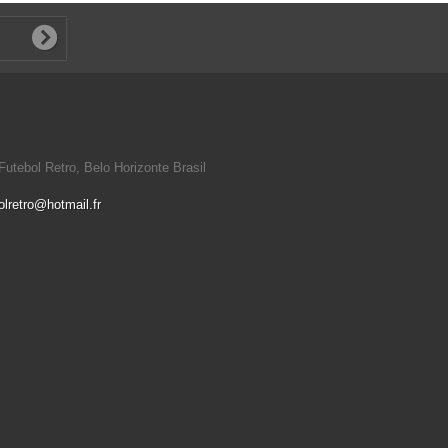
utebol Retro, Belo Horizonte Brasil
olretro@hotmail.fr