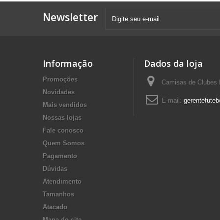
Newsletter
Informação
Dados da loja
Promoções
Camisas de Clubes F
Novidades
E-mail:
gerentefuteb
Mais vendidos
Nossas lojas
Fale conosco
Quem Somos
Pagamento
Dúvidas
Atendimento
Tamanhos
Atacado
Mapa do site