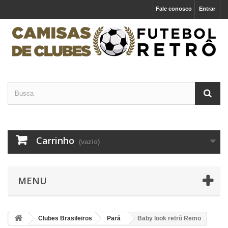
Fale conosco
Entrar
Carrinho
(vazio)
MENU
Clubes Brasileiros
Pará
Baby look retrô Remo