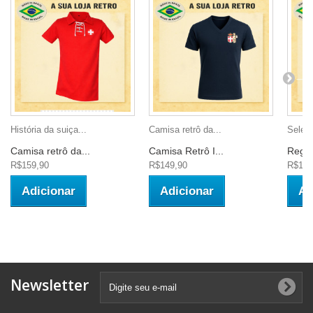
História da suiça...
Camisa retrô da...
Seleç
Camisa retrô da...
Camisa Retrô I...
Regat
R$159,90
R$149,90
R$139
Adicionar
Adicionar
Ad
Newsletter