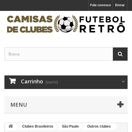
Fale conosco
Entrar
Carrinho
(vazio)
MENU
Clubes Brasileiros
São Paulo
Outros clubes