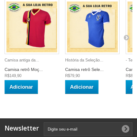
Camisa antiga da...
História da Seleção...
- Teci
Camisa retrô Moç...
Camisa retrô Sele...
Camis
R$149,90
R$79,90
R$89,
Adicionar
Adicionar
Ad
Newsletter