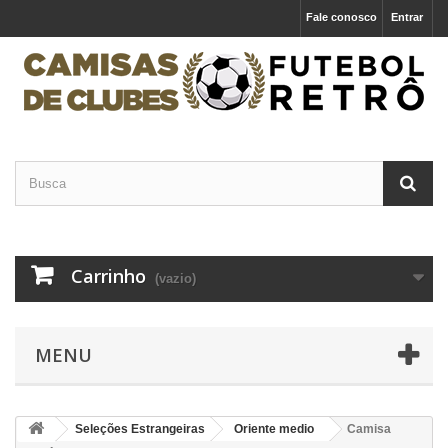
Fale conosco
Entrar
Carrinho
(vazio)
MENU
Seleções Estrangeiras
Oriente medio
Camisa