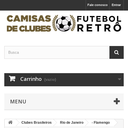
Fale conosco
Entrar
Carrinho
(vazio)
MENU
Clubes Brasileiros
Rio de Janeiro
- Flamengo