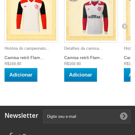
História do campeonato...
Detalhes da camisa...
Histór
Camisa retrô Flam...
Camisa retrô Flam...
Camis
R$169,90
R$169,90
R$149
Adicionar
Adicionar
Ad
Newsletter