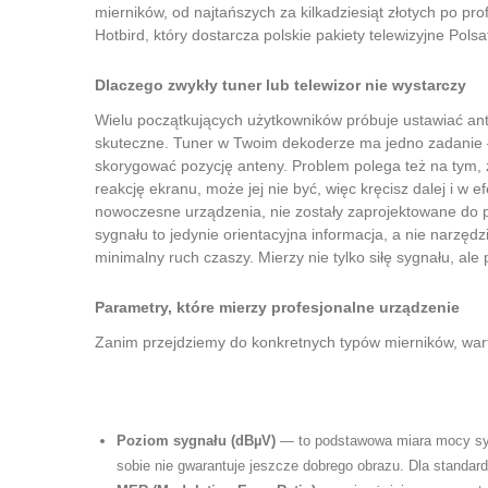
mierników, od najtańszych za kilkadziesiąt złotych po pr
Hotbird, który dostarcza polskie pakiety telewizyjne Polsa
Dlaczego zwykły tuner lub telewizor nie wystarczy
Wielu początkujących użytkowników próbuje ustawiać ant
skuteczne. Tuner w Twoim dekoderze ma jedno zadanie — 
skorygować pozycję anteny. Problem polega też na tym, 
reakcję ekranu, może jej nie być, więc kręcisz dalej i w 
nowoczesne urządzenia, nie zostały zaprojektowane do p
sygnału to jedynie orientacyjna informacja, a nie narzę
minimalny ruch czaszy. Mierzy nie tylko siłę sygnału, a
Parametry, które mierzy profesjonalne urządzenie
Zanim przejdziemy do konkretnych typów mierników, wart
Poziom sygnału (dBµV)
— to podstawowa miara mocy syg
sobie nie gwarantuje jeszcze dobrego obrazu. Dla standa