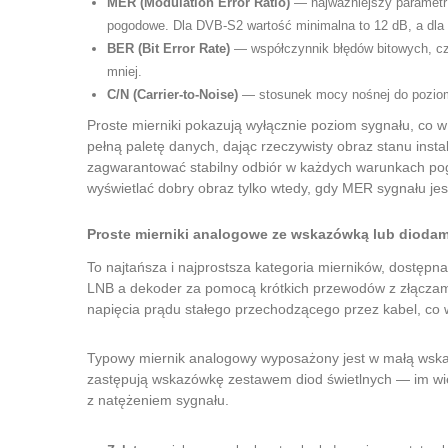
MER (Modulation Error Ratio)
— najważniejszy parametr 
pogodowe. Dla DVB-S2 wartość minimalna to 12 dB, a dla p
BER (Bit Error Rate)
— współczynnik błędów bitowych, czyl
mniej.
C/N (Carrier-to-Noise)
— stosunek mocy nośnej do pozio
Proste mierniki pokazują wyłącznie poziom sygnału, co w
pełną paletę danych, dając rzeczywisty obraz stanu inst
zagwarantować stabilny odbiór w każdych warunkach po
wyświetlać dobry obraz tylko wtedy, gdy MER sygnału jes
Proste mierniki analogowe ze wskazówką lub dioda
To najtańsza i najprostsza kategoria mierników, dostępn
LNB a dekoder za pomocą krótkich przewodów z złączami F
napięcia prądu stałego przechodzącego przez kabel, co 
Typowy miernik analogowy wyposażony jest w małą wskaz
zastępują wskazówkę zestawem diod świetlnych — im więce
z natężeniem sygnału.