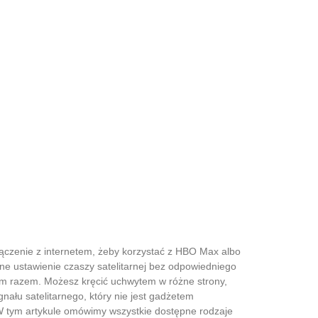
łączenie z internetem, żeby korzystać z HBO Max albo
elne ustawienie czaszy satelitarnej bez odpowiedniego
szym razem. Możesz kręcić uchwytem w różne strony,
gnału satelitarnego, który nie jest gadżetem
 W tym artykule omówimy wszystkie dostępne rodzaje