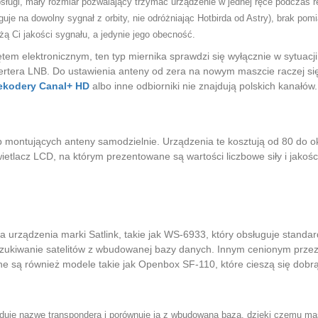
sługi, mały rozmiar pozwalający trzymać urządzenie w jednej ręce podczas re
aguje na dowolny sygnał z orbity, nie odróżniając Hotbirda od Astry), brak p
ą Ci jakości sygnału, a jedynie jego obecność.
zętem elektronicznym, ten typ miernika sprawdzi się wyłącznie w sytuacj
tera LNB. Do ustawienia anteny od zera na nowym maszcie raczej się ni
ekodery Canal+ HD
albo inne odbiorniki nie znajdują polskich kanałów.
montujących anteny samodzielnie. Urządzenia te kosztują od 80 do okoł
lacz LCD, na którym prezentowane są wartości liczbowe siły i jakośc
 urządzenia marki Satlink, takie jak WS-6933, który obsługuje standa
szukiwanie satelitów z wbudowanej bazy danych. Innym cenionym prze
ne są również modele takie jak Openbox SF-110, które cieszą się dobrą
duje nazwę transpondera i porównuje ją z wbudowaną bazą, dzięki czemu mas