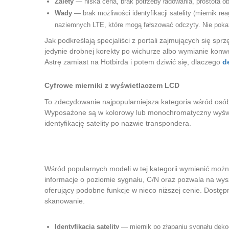
Zalety
— niska cena, brak potrzeby ładowania, prostota ob
Wady
— brak możliwości identyfikacji satelity (miernik re
naziemnych LTE, które mogą fałszować odczyty. Nie pokaż
Jak podkreślają specjaliści z portali zajmujących się spr
jedynie drobnej korekty po wichurze albo wymianie konwer
Astrę zamiast na Hotbirda i potem dziwić się, dlaczego
d
Cyfrowe mierniki z wyświetlaczem LCD
To zdecydowanie najpopularniejsza kategoria wśród osób 
Wyposażone są w kolorowy lub monochromatyczny wyświet
identyfikację satelity po nazwie transpondera.
Wśród popularnych modeli w tej kategorii wymienić można
informacje o poziomie sygnału, C/N oraz pozwala na wy
oferujący podobne funkcje w nieco niższej cenie. Dostęp
skanowanie.
Identyfikacja satelity
— miernik po złapaniu sygnału deko