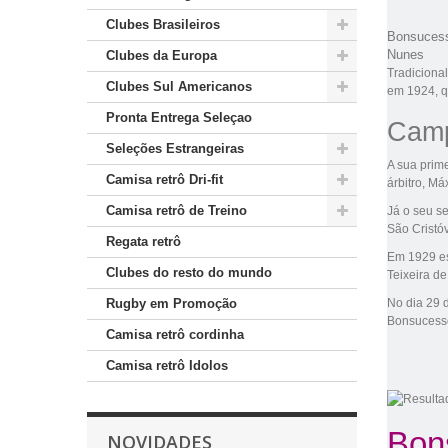
Clubes Brasileiros
Bonsucess
Nunes
Clubes da Europa
Tradiciona
Clubes Sul Americanos
em
1924
, 
Pronta Entrega Seleçao
Camp
Seleções Estrangeiras
A sua prim
Camisa retrô Dri-fit
árbitro, Má
Camisa retrô de Treino
Já o seu s
São Cristó
Regata retrô
Em
1929
es
Clubes do resto do mundo
Teixeira de
Rugby em Promoção
No dia
29 
Bonsucess
Camisa retrô cordinha
Camisa retrô Idolos
Bon
NOVIDADES