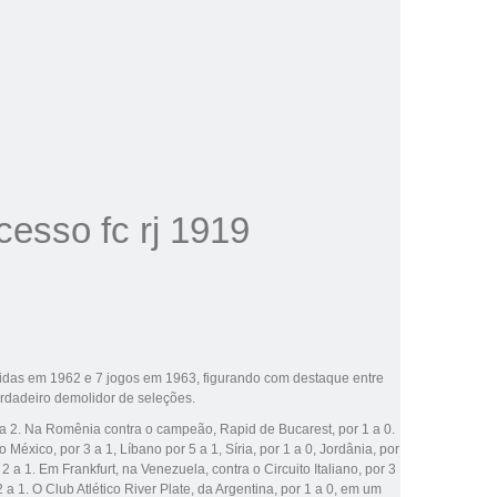
rtidas em
1962
e 7 jogos em
1963
, figurando com destaque entre
erdadeiro demolidor de seleções.
 a 2. Na
Romênia
contra o campeão, Rapid de Bucarest, por 1 a 0.
do
México
, por 3 a 1,
Líbano
por 5 a 1,
Síria
, por 1 a 0,
Jordânia
, por
r 2 a 1. Em
Frankfurt
, na
Venezuela
, contra o Circuito Italiano, por 3
2 a 1. O
Club Atlético River Plate
, da
Argentina
, por 1 a 0, em um