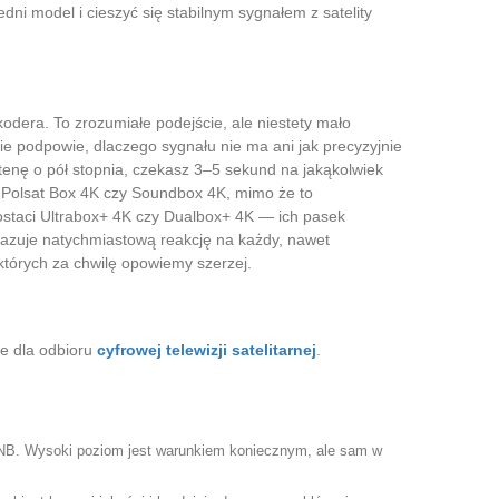
dni model i cieszyć się stabilnym sygnałem z satelity
dera. To zrozumiałe podejście, ale niestety mało
e podpowie, dlaczego sygnału nie ma ani jak precyzyjnie
enę o pół stopnia, czekasz 3–5 sekund na jakąkolwiek
k Polsat Box 4K czy Soundbox 4K, mimo że to
staci Ultrabox+ 4K czy Dualbox+ 4K — ich pasek
okazuje natychmiastową reakcję na każdy, nawet
których za chwilę opowiemy szerzej.
ie dla odbioru
cyfrowej telewizji satelitarnej
.
LNB. Wysoki poziom jest warunkiem koniecznym, ale sam w