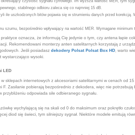
określający czystość sygnału cyfrowego. Im wyższa wartość MER, tym sygnał 
ewnego, stabilnego odbioru zaleca się co najmniej 15 dB.
i ile uszkodzonych bitów pojawia się w strumieniu danych przed korekcją. W
mu szumu, bezpośrednio wpływający na wartość MER. Wymagane minimum to
 praktyce oznacza, że informują Cię jedynie o tym, czy antena łapie c
alacji. Rekomendowani monterzy anten satelitarnych korzystają z urzą
godowych. Jeśli posiadasz
dekodery Polsat Polsat Box HD
, warto wi
t wystarczająco wysoki.
mi LED
a w sklepach internetowych z akcesoriami satelitarnymi w cenach od 15
. Zasilanie pobierają bezpośrednio z dekodera, więc nie potrzebują ba
w przybliżeniu odpowiada sile odbieranego sygnału.
ówkę wychylającą się na skali od 0 do maksimum oraz pokrętło czuło
j diod się świeci, tym silniejszy sygnał. Niektóre modele emitują rów