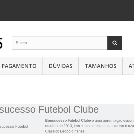
PAGAMENTO
DÚVIDAS
TAMANHOS
A
sucesso Futebol Clube
Bonsucesso Futebol Clube
é uma agremiação esport
outubro
de
1913
, tem como cores de sua camisa o
azu
Clássico Leopoldinense
.