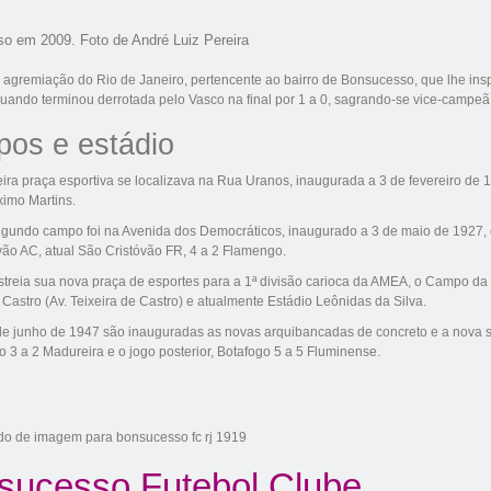
o em 2009. Foto de André Luiz Pereira
l agremiação do
Rio de Janeiro
, pertencente ao bairro de
Bonsucesso
, que lhe ins
quando terminou derrotada pelo
Vasco
na final por 1 a 0, sagrando-se vice-campeã
os e estádio
eira praça esportiva se localizava na Rua Uranos, inaugurada a
3 de fevereiro
de
1
ximo Martins.
egundo campo foi na Avenida dos Democráticos, inaugurado a
3 de maio
de
1927
,
vão AC
, atual São Cristóvão FR, 4 a 2
Flamengo
.
treia sua nova praça de esportes para a 1ª divisão carioca da AMEA, o Campo da
 Castro (Av. Teixeira de Castro) e atualmente Estádio Leônidas da Silva.
de junho
de
1947
são inauguradas as novas arquibancadas de concreto e a nova soci
o 3 a 2
Madureira
e o jogo posterior,
Botafogo
5 a 5
Fluminense
.
sucesso Futebol Clube