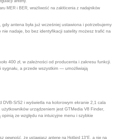
gulacji anteny.
omiaru MER i BER, wrażliwość na zakłócenia z nadajników
i, gdy antena była już wcześniej ustawiona i potrzebujemy
e nadaje, bo bez identyfikacji satelity możesz trafić na
o 400 zł, w zależności od producenta i zakresu funkcji.
i sygnału, a przede wszystkim — umożliwiają
rd DVB-S/S2 i wyświetla na kolorowym ekranie 2,1 cala
z użytkowników urządzeniem jest GTMedia V8 Finder,
 opinią ze względu na intuicyjne menu i szybkie
z pewność, że ustawiasz antenę na Hotbird 13°E, a nie na