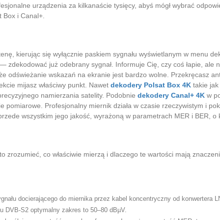
ofesjonalne urządzenia za kilkanaście tysięcy, abyś mógł wybrać odpowie
t Box i Canal+.
enę, kierując się wyłącznie paskiem sygnału wyświetlanym w menu deko
zdekodować już odebrany sygnał. Informuje Cię, czy coś łapie, ale ni
że odświeżanie wskazań na ekranie jest bardzo wolne. Przekręcasz ant
efekcie mijasz właściwy punkt. Nawet
dekodery Polsat Box 4K
takie ja
recyzyjnego namierzania satelity. Podobnie
dekodery Canal+ 4K
w po
dzie pomiarowe. Profesjonalny miernik działa w czasie rzeczywistym i p
le przede wszystkim jego jakość, wyrażoną w parametrach MER i BER, o 
o zrozumieć, co właściwie mierzą i dlaczego te wartości mają znaczen
nału docierającego do miernika przez kabel koncentryczny od konwertera 
rdu DVB-S2 optymalny zakres to 50–80 dBµV.