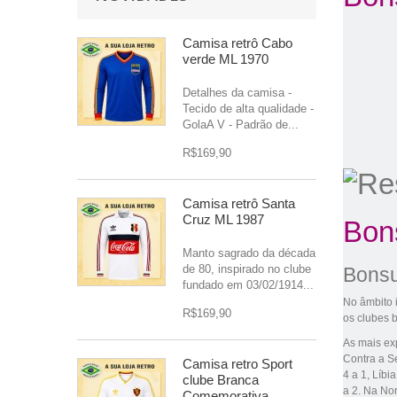
Camisa retrô Cabo
verde ML 1970
Detalhes da camisa -
Tecido de alta qualidade -
GolaA V - Padrão de...
R$169,90
Camisa retrô Santa
Cruz ML 1987
Bon
Manto sagrado da década
de 80, inspirado no clube
Bonsu
fundado em 03/02/1914...
No âmbito i
R$169,90
os clubes b
As mais exp
Contra a S
Camisa retro Sport
4 a 1,
Líbia
clube Branca
a 2. Na
No
Comemorativa