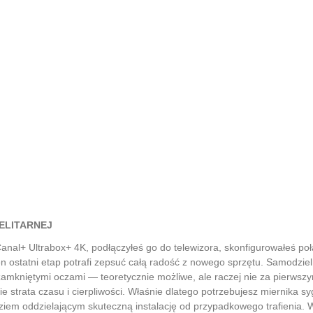
ELITARNEJ
nal+ Ultrabox+ 4K, podłączyłeś go do telewizora, skonfigurowałeś po
 ten ostatni etap potrafi zepsuć całą radość z nowego sprzętu. Samodzi
 z zamkniętymi oczami — teoretycznie możliwe, ale raczej nie za pierw
e strata czasu i cierpliwości. Właśnie dlatego potrzebujesz miernika sy
ziem oddzielającym skuteczną instalację od przypadkowego trafienia.