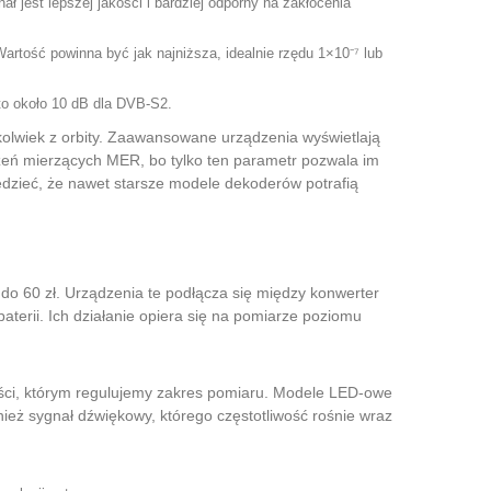
jest lepszej jakości i bardziej odporny na zakłócenia
artość powinna być jak najniższa, idealnie rzędu 1×10⁻⁷ lub
 około 10 dB dla DVB-S2.
okolwiek z orbity. Zaawansowane urządzenia wyświetlają
dzeń mierzących MER, bo tylko ten parametr pozwala im
edzieć, że nawet starsze modele dekoderów potrafią
 do 60 zł. Urządzenia te podłącza się między konwerter
terii. Ich działanie opiera się na pomiarze poziomu
ści, którym regulujemy zakres pomiaru. Modele LED-owe
nież sygnał dźwiękowy, którego częstotliwość rośnie wraz