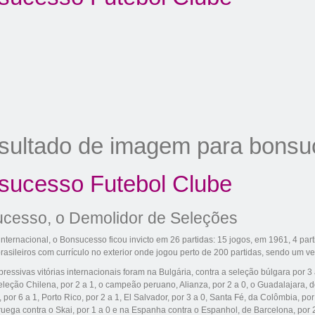
sucesso Futebol Clube
cesso, o Demolidor de Seleções
nternacional, o Bonsucesso ficou invicto em 26 partidas: 15 jogos, em
1961
, 4 pa
rasileiros com currículo no exterior onde jogou perto de 200 partidas, sendo um v
ressivas vitórias internacionais foram na
Bulgária
, contra a seleção búlgara por 3
eleção Chilena, por 2 a 1, o campeão peruano, Alianza, por 2 a 0, o Guadalajara, 
, por 6 a 1,
Porto Rico
, por 2 a 1,
El Salvador
, por 3 a 0, Santa Fé, da
Colômbia
, po
ruega
contra o Skai, por 1 a 0 e na
Espanha
contra o Espanhol, de
Barcelona
, por 