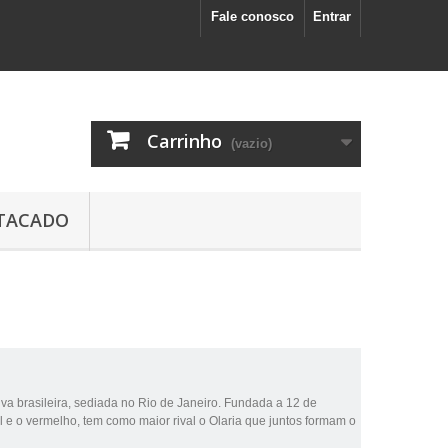
Fale conosco
Entrar
Carrinho
(vazio)
TACADO
iva
brasileira
, sediada no
Rio de Janeiro
. Fundada a
12 de
l
e o
vermelho
, tem como maior rival o
Olaria
que juntos formam o