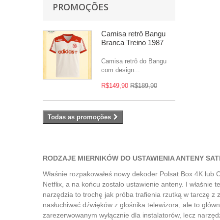
PROMOÇÕES
Camisa retrô Bangu
Branca Treino 1987
Camisa retrô do Bangu
com design...
R$149,90
R$189,90
Todas as promoções
RODZAJE MIERNIKÓW DO USTAWIENIA ANTENY SAT
Właśnie rozpakowałeś nowy dekoder Polsat Box 4K lub Ca
Netflix, a na końcu zostało ustawienie anteny. I właśnie
narzędzia to trochę jak próba trafienia rzutką w tarczę
nasłuchiwać dźwięków z głośnika telewizora, ale to główni
zarezerwowanym wyłącznie dla instalatorów, lecz narzęd